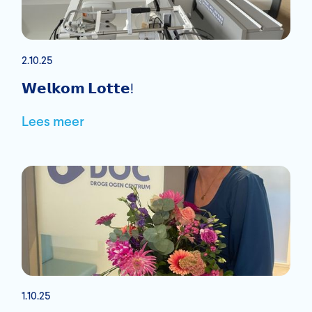
2.10.25
𝗪𝗲𝗹𝗸𝗼𝗺 𝗟𝗼𝘁𝘁𝗲!
Lees meer
1.10.25