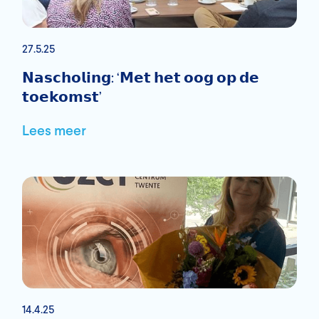
27.5.25
𝗡𝗮𝘀𝗰𝗵𝗼𝗹𝗶𝗻𝗴: ‘𝗠𝗲𝘁 𝗵𝗲𝘁 𝗼𝗼𝗴 𝗼𝗽 𝗱𝗲
𝘁𝗼𝗲𝗸𝗼𝗺𝘀𝘁’
Lees meer
14.4.25