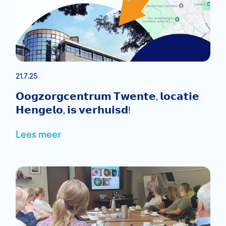
21.7.25
𝗢𝗼𝗴𝘇𝗼𝗿𝗴𝗰𝗲𝗻𝘁𝗿𝘂𝗺 𝗧𝘄𝗲𝗻𝘁𝗲, 𝗹𝗼𝗰𝗮𝘁𝗶𝗲
𝗛𝗲𝗻𝗴𝗲𝗹𝗼, 𝗶𝘀 𝘃𝗲𝗿𝗵𝘂𝗶𝘀𝗱!
Lees meer