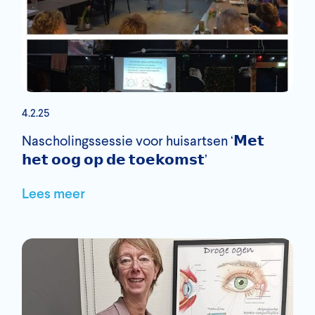
4.2.25
Nascholingssessie voor huisartsen ‘𝗠𝗲𝘁
𝗵𝗲𝘁 𝗼𝗼𝗴 𝗼𝗽 𝗱𝗲 𝘁𝗼𝗲𝗸𝗼𝗺𝘀𝘁’
Lees meer