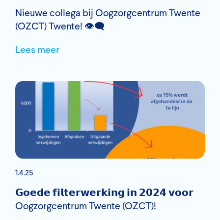
Nieuwe collega bij Oogzorgcentrum Twente
(OZCT) Twente! 👁️‍🗨️
Lees meer
1.4.25
𝗚𝗼𝗲𝗱𝗲 𝗳𝗶𝗹𝘁𝗲𝗿𝘄𝗲𝗿𝗸𝗶𝗻𝗴 𝗶𝗻 𝟮𝟬𝟮𝟰 𝘃𝗼𝗼𝗿
Oogzorgcentrum Twente (OZCT)!