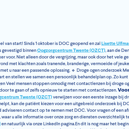
eel van start! Sinds 1 oktober is DOC geopend en zal
Lisette Ulfma
is gevestigd binnen
Oogzorgcentrum Twente (OZCT)
, aan de De
 voor. Niet alleen door de vergrijzing, maar ook door het vele g
rond met klachten zoals tranende, branderige, vermoeide of je
n met u naar een passende oplossing. 🔹 Droge ogen onderzoek M
art en stellen we samen een persoonlijk behandelplan op. Zo kun
gen Veel mensen stoppen onnodig met contactlenzen bij droge oge
r te gaan of zelfs opnieuw te starten met contactlenzen. 𝗩𝗼𝗼𝗿 𝘇𝗼
gcentrum Twente (OZCT)
verwijzen voor een eerste inzage bij 
elpt, kan de patiënt kiezen voor een uitgebreid onderzoek bij D
jd adviseren contact op te nemen met DOC. Voor vragen of een af
 waar u alle informatie over onze zorg en diensten overzichtelijk 
l
en natuurlijk via onze LinkedIn pagina.En dit is nog maar het beg