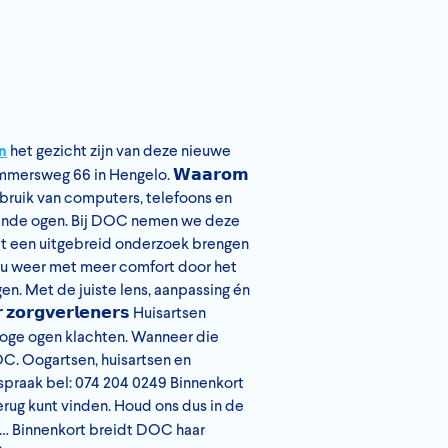
n
het gezicht zijn van deze nieuwe
mmersweg 66 in Hengelo. 𝗪𝗮𝗮𝗿𝗼𝗺
ebruik van computers, telefoons en
ukende ogen. Bij DOC nemen we deze
et een uitgebreid onderzoek brengen
t u weer met meer comfort door het
n. Met de juiste lens, aanpassing én
𝗿𝗴𝘃𝗲𝗿𝗹𝗲𝗻𝗲𝗿𝘀 Huisartsen
droge ogen klachten. Wanneer die
OC. Oogartsen, huisartsen en
spraak bel: 074 204 0249 Binnenkort
terug kunt vinden. Houd ons dus in de
in… Binnenkort breidt DOC haar