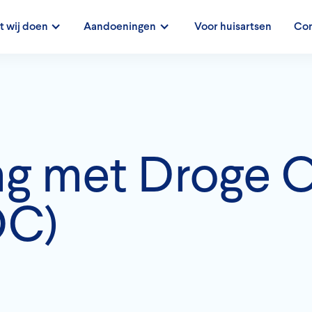
 wij doen
Aandoeningen
Voor huisartsen
Con
g met Droge 
OC)